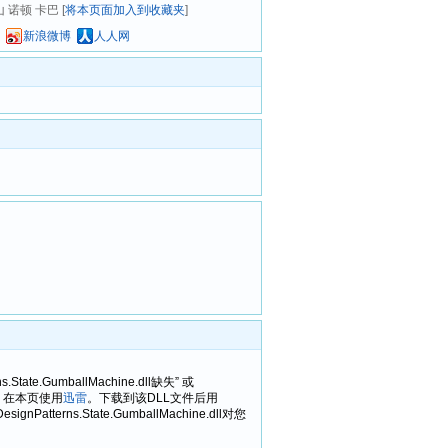
山 诺顿 卡巴 [
将本页面加入到收藏夹
]
新浪微博
人人网
rns.State.GumballMachine.dll缺失” 或
用担心，在本页使用
迅雷
。下载到该DLL文件后用
erns.State.GumballMachine.dll对您