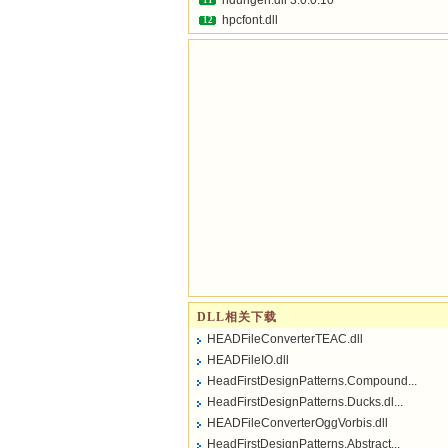
hdurlgen.dll 3.0.0.10
11
hpcfont.dll
12
DLL相关下载
HEADFileConverterTEAC.dll
HEADFileIO.dll
HeadFirstDesignPatterns.Compound...
HeadFirstDesignPatterns.Ducks.dl...
HEADFileConverterOggVorbis.dll
HeadFirstDesignPatterns.Abstract...