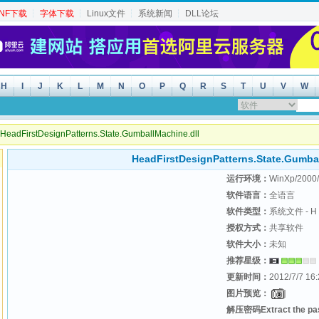
INF下载
┆
字体下载
┆
Linux文件
┆
系统新闻
┆
DLL论坛
H
I
J
K
L
M
N
O
P
Q
R
S
T
U
V
W
eadFirstDesignPatterns.State.GumballMachine.dll
HeadFirstDesignPatterns.State.Gumbal
运行环境：
WinXp/2000/
软件语言：
全语言
软件类型：
系统文件 - H
授权方式：
共享软件
软件大小：
未知
推荐星级：
更新时间：
2012/7/7 16:
图片预览：
解压密码Extract the p