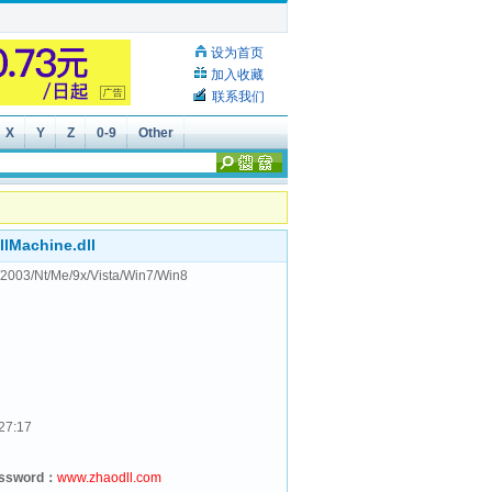
设为首页
加入收藏
联系我们
X
Y
Z
0-9
Other
lMachine.dll
2003/Nt/Me/9x/Vista/Win7/Win8
27:17
assword：
www.zhaodll.com