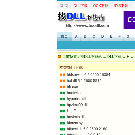
首 页
┆
DLL下载
┆
OCX下载
┆
SYS下载
┆
首页
A
B
C
D
E
F
G
目前位置：
找DLL下载站
→
DLL下载
→
H
→ H
本类热门下载
hidserv.dll 6.2.9200.16384
1
hal.dll 5.1.2600.5512
2
hh.exe
3
hnetwiz.dll
4
hypertrm.dll
5
hpzimc09.dll
6
HttpFile.dll
7
hostmib.dll
8
himem.sys
9
httpext.dll 6.0.2600.2180
10