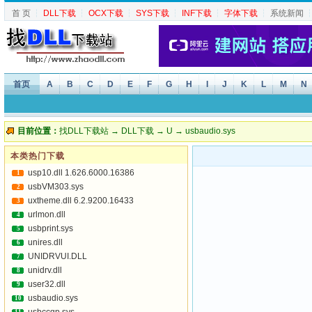
首 页
┆
DLL下载
┆
OCX下载
┆
SYS下载
┆
INF下载
┆
字体下载
┆
系统新闻
首页
A
B
C
D
E
F
G
H
I
J
K
L
M
N
目前位置：
找DLL下载站
→
DLL下载
→
U
→ usbaudio.sys
本类热门下载
usp10.dll 1.626.6000.16386
1
usbVM303.sys
2
uxtheme.dll 6.2.9200.16433
3
urlmon.dll
4
usbprint.sys
5
unires.dll
6
UNIDRVUI.DLL
7
unidrv.dll
8
user32.dll
9
usbaudio.sys
10