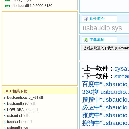
usbccgp.sys
11
uihelper.dll 6.0.2600.2180
12
软件简介
usbaudio.sys
下载地址
·上一软件：
sysa
·下一软件：
strea
百度中“usbaudi
360搜“usbaudi
DLL相关下载
busbaudioasio_x64.dll
搜搜中“usbaudi
busbaudioasio.dll
必应中“usbaudi
LGEUSBAutorun.dll
雅虎中“usbaudi
usbauthdll.dll
搜狗中“usbaudi
tusbaudioapi.dll
usbaudio.sys