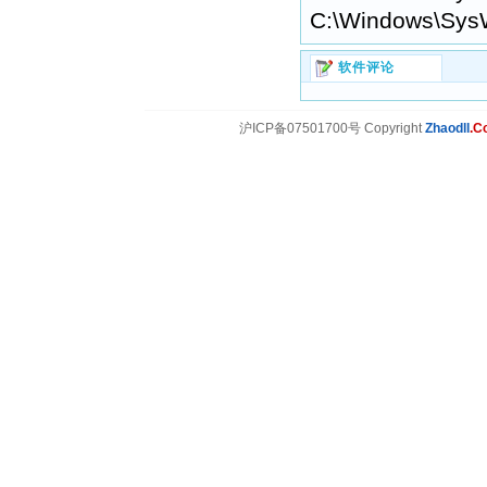
C:\Windows\Sys
软件评论
沪ICP备07501700号 Copyright
Zhaodll
.C