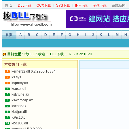
首 页
┆
DLL下载
┆
OCX下载
┆
SYS下载
┆
INF下载
┆
字体下载
┆
系统新闻
首页
A
B
C
D
E
F
G
H
I
J
K
L
M
N
目前位置：
找DLL下载站
→
DLL下载
→
K
→ KPic10.dll
本类热门下载
kernel32.dll 6.2.9200.16384
1
ks.sys
2
ksproxy.ax
3
ksuser.dll
4
kstvtune.ax
5
kswdmcap.ax
6
ksxbar.ax
7
kbdjpn.dll
8
KPic10.dll
9
kbd106.dll
10