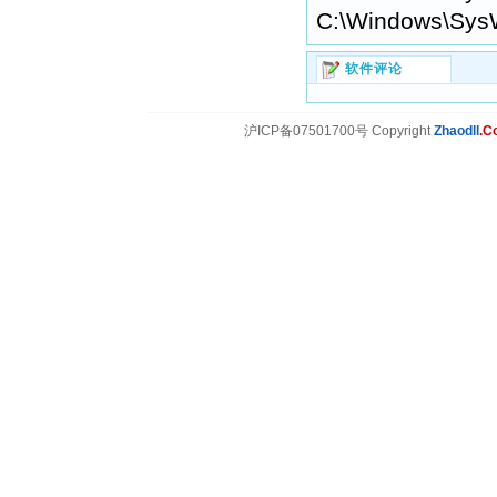
C:\Windows\Sys
软件评论
沪ICP备07501700号 Copyright
Zhaodll
.C