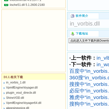
infocomm.dll 4.0.1377.1
11
iische51.dll 5.1.2600.2180
12
软件简介
in_vorbis.dll
下载地址
·上一软件：
in_vlb
·下一软件：
in_wa
百度中“in_vorbi
360搜“in_vorbi
DLL相关下载
in_vorbis_1.dll
搜搜中“in_vorbi
VpmIfEngineVoyager.dll
必应中“in_vorbi
plugin_vout_directx.dll
雅虎中“in_vorbi
ShineVOD.dll
搜狗中“in_vorbi
VpmIfEngineVoyager64.dll
akeesingvoice.dll