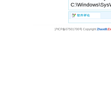
C:\Windows\Sys
软件评论
沪ICP备07501700号 Copyright
Zhaodll
.C