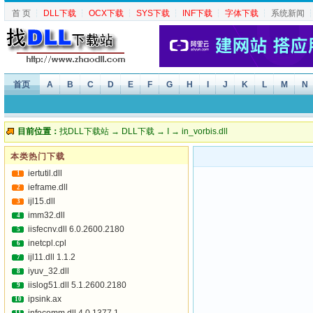
首 页
┆
DLL下载
┆
OCX下载
┆
SYS下载
┆
INF下载
┆
字体下载
┆
系统新闻
首页
A
B
C
D
E
F
G
H
I
J
K
L
M
N
目前位置：
找DLL下载站
→
DLL下载
→
I
→ in_vorbis.dll
本类热门下载
iertutil.dll
1
ieframe.dll
2
ijl15.dll
3
imm32.dll
4
iisfecnv.dll 6.0.2600.2180
5
inetcpl.cpl
6
ijl11.dll 1.1.2
7
iyuv_32.dll
8
iislog51.dll 5.1.2600.2180
9
ipsink.ax
10