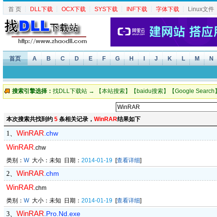
首 页
┆
DLL下载
┆
OCX下载
┆
SYS下载
┆
INF下载
┆
字体下载
┆
Linux文件
首页
A
B
C
D
E
F
G
H
I
J
K
L
M
N
搜索引擎选择：
找DLL下载站
→ 【
本站搜索
】【
baidu搜索
】【
Google Search
本次搜索共找到约
5
条相关记录，
WinRAR
结果如下
WinRAR
.chw
1、
WinRAR
.chw
类别：
W
大小：未知 日期：
2014-01-19
[
查看详细
]
WinRAR
.chm
2、
WinRAR
.chm
类别：
W
大小：未知 日期：
2014-01-19
[
查看详细
]
WinRAR
.Pro.Nd.exe
3、