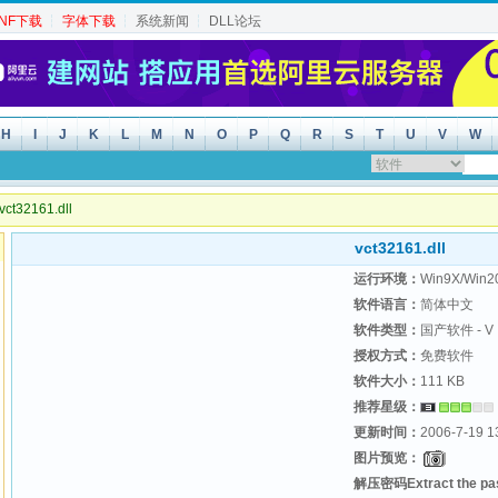
INF下载
┆
字体下载
┆
系统新闻
┆
DLL论坛
H
I
J
K
L
M
N
O
P
Q
R
S
T
U
V
W
ct32161.dll
vct32161.dll
运行环境：
Win9X/Win2
软件语言：
简体中文
软件类型：
国产软件 - V
授权方式：
免费软件
软件大小：
111 KB
推荐星级：
更新时间：
2006-7-19 1
图片预览：
解压密码Extract the p