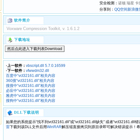
安全检测：
诺顿 瑞星 卡巴
分享到：
QQ空间
新浪微
软件简介
Voxware Compression Toolkit, v. 1.6.1.2
下载地址
·上一软件：
vbscript.dll 5.7.0.16599
·下一软件：
vfwwdm32.dll
百度中“vct32161.dll”相关内容
360搜“vct32161.dll”相关内容
搜搜中“vct32161.dll”相关内容
必应中“vct32161.dll”相关内容
雅虎中“vct32161.dll”相关内容
搜狗中“vct32161.dll”相关内容
DLL下载说明
如果您的系统提示“找不到vct32161.dll”或“vct32161.dll缺失” 或者“vct321
雷
下载到该DLL文件后用
WinRAR
解压缩直接拷贝到原目录即可解决错误提示！希望我们