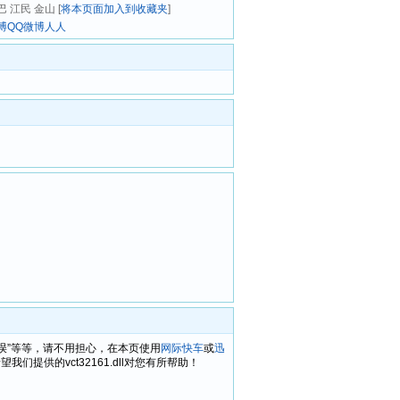
 江民 金山 [
将本页面加入到收藏夹
]
博
QQ微博
人人
61.dll错误”等等，请不用担心，在本页使用
网际快车
或
迅
提供的vct32161.dll对您有所帮助！