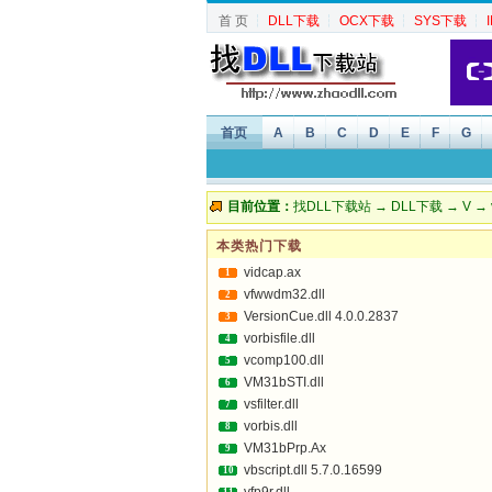
首 页
┆
DLL下载
┆
OCX下载
┆
SYS下载
┆
首页
A
B
C
D
E
F
G
目前位置：
找DLL下载站
→
DLL下载
→
V
→ v
本类热门下载
vidcap.ax
1
vfwwdm32.dll
2
VersionCue.dll 4.0.0.2837
3
vorbisfile.dll
4
vcomp100.dll
5
VM31bSTI.dll
6
vsfilter.dll
7
vorbis.dll
8
VM31bPrp.Ax
9
vbscript.dll 5.7.0.16599
10