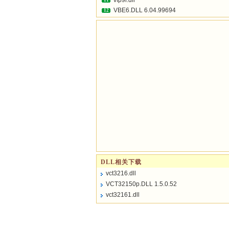
vfp9r.dll
11
VBE6.DLL 6.04.99694
12
DLL相关下载
vct3216.dll
VCT32150p.DLL 1.5.0.52
vct32161.dll