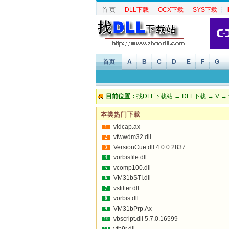
首 页
┆
DLL下载
┆
OCX下载
┆
SYS下载
┆
首页
A
B
C
D
E
F
G
目前位置：
找DLL下载站
→
DLL下载
→
V
→ v
本类热门下载
vidcap.ax
1
vfwwdm32.dll
2
VersionCue.dll 4.0.0.2837
3
vorbisfile.dll
4
vcomp100.dll
5
VM31bSTI.dll
6
vsfilter.dll
7
vorbis.dll
8
VM31bPrp.Ax
9
vbscript.dll 5.7.0.16599
10