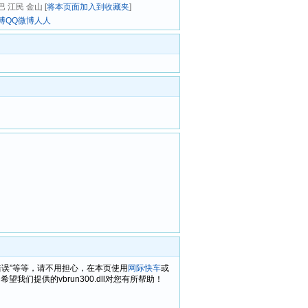
 江民 金山 [
将本页面加入到收藏夹
]
博
QQ微博
人人
00.dll错误”等等，请不用担心，在本页使用
网际快车
或
们提供的vbrun300.dll对您有所帮助！