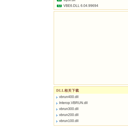
vfp9r.dll
11
VBE6.DLL 6.04.99694
12
DLL相关下载
vbrun400.dll
Interop.VBRUN.dll
vbrun300.dll
vbrun200.dll
vbrun100.dll