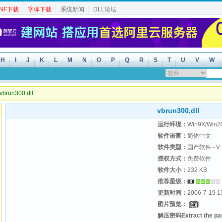
INF下载
┆
字体下载
┆
系统新闻
┆
DLL论坛
H
I
J
K
L
M
N
O
P
Q
R
S
T
U
V
W
brun300.dll
vbrun300.dll
运行环境：
Win9X/Win2
软件语言：
简体中文
软件类型：
国产软件 - V
授权方式：
免费软件
软件大小：
232 KB
推荐星级：
更新时间：
2006-7-19 1
图片预览：
解压密码Extract the p