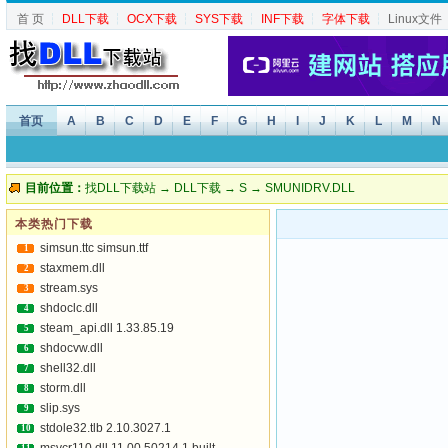
首 页
┆
DLL下载
┆
OCX下载
┆
SYS下载
┆
INF下载
┆
字体下载
┆
Linux文件
首页
A
B
C
D
E
F
G
H
I
J
K
L
M
N
目前位置：
找DLL下载站
→
DLL下载
→
S
→ SMUNIDRV.DLL
本类热门下载
simsun.ttc simsun.ttf
1
staxmem.dll
2
stream.sys
3
shdoclc.dll
4
steam_api.dll 1.33.85.19
5
shdocvw.dll
6
shell32.dll
7
storm.dll
8
slip.sys
9
stdole32.tlb 2.10.3027.1
10