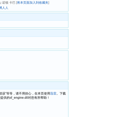
山 诺顿 卡巴 [
将本页面加入到收藏夹
]
博
人人
gine.dll错误”等等，请不用担心，在本页使用
迅雷
。下载
f_engine.dll对您有所帮助！