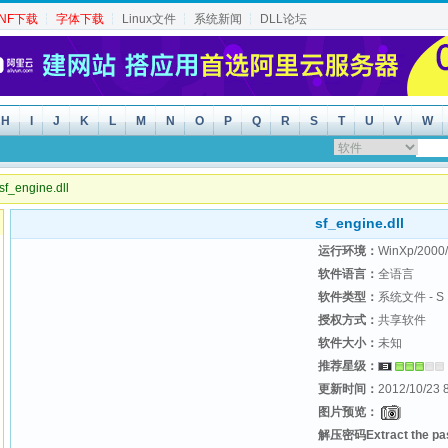
INF下载
┆
字体下载
┆
Linux文件
┆
系统新闻
┆
DLL论坛
H
I
J
K
L
M
N
O
P
Q
R
S
T
U
V
W
f_engine.dll
sf_engine.dll
运行环境：
WinXp/2000/
软件语言：
全语言
软件类型：
系统文件 - S
授权方式：
共享软件
软件大小：
未知
推荐星级：
更新时间：
2012/10/23 
图片预览：
解压密码Extract the p