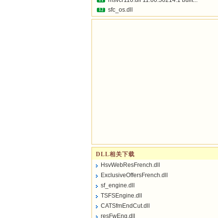
msvcr110.dll 11.00.50214.1 built...
11
sfc_os.dll
12
DLL相关下载
HsvWebResFrench.dll
ExclusiveOffersFrench.dll
sf_engine.dll
TSFSEngine.dll
CATSfmEndCut.dll
resFwEng.dll