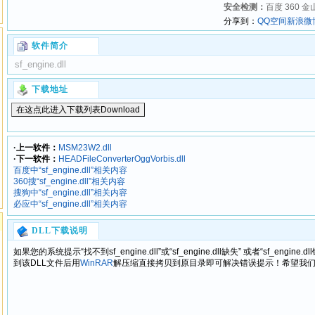
安全检测：
百度 360 金
分享到：
QQ空间
新浪微
软件简介
sf_engine.dll
下载地址
·上一软件：
MSM23W2.dll
·下一软件：
HEADFileConverterOggVorbis.dll
百度中“sf_engine.dll”相关内容
360搜“sf_engine.dll”相关内容
搜狗中“sf_engine.dll”相关内容
必应中“sf_engine.dll”相关内容
DLL下载说明
如果您的系统提示“找不到sf_engine.dll”或“sf_engine.dll缺失” 或者“sf_en
到该DLL文件后用
WinRAR
解压缩直接拷贝到原目录即可解决错误提示！希望我们提供的s