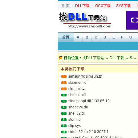
首 页
┆
DLL下载
┆
OCX下载
┆
SYS下载
┆
首页
A
B
C
D
E
F
G
目前位置：
找DLL下载站
→
DLL下载
→
S
→ s
本类热门下载
simsun.ttc simsun.ttf
1
staxmem.dll
2
stream.sys
3
shdoclc.dll
4
steam_api.dll 1.33.85.19
5
shdocvw.dll
6
shell32.dll
7
storm.dll
8
slip.sys
9
stdole32.tlb 2.10.3027.1
10