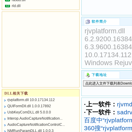
rasdd.dll
11
rld.dll
12
软件简介
rjvplatform.dll
6.2.9200.16384
6.3.9600.16384
10.0.17134.112
Windows Rejuve
下载地址
DLL相关下载
rjvplatform.dll 10.0.17134.112
·上一软件：
rjvmd
QUIFormDll.dll 1.0.0.17892
·下一软件：
sadrv
UsbKeyComDLL.dll 5.0.0.0
Interop.AudioCaptureNotification...
百度中“rjvplatfor
AudioCaptureNotificationControlC...
360搜“rjvplatfo
NMRunParamDLL.dll 1.0.0.3