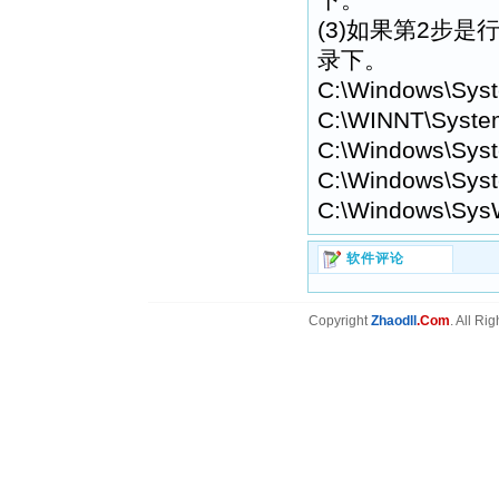
(3)如果第2步是行不通
录下。
C:\Windows\Sys
C:\WINNT\Syste
C:\Windows\Syst
C:\Windows\Syst
C:\Windows\Sys
软件评论
Copyright
Zhaodll
.Com
. All Ri