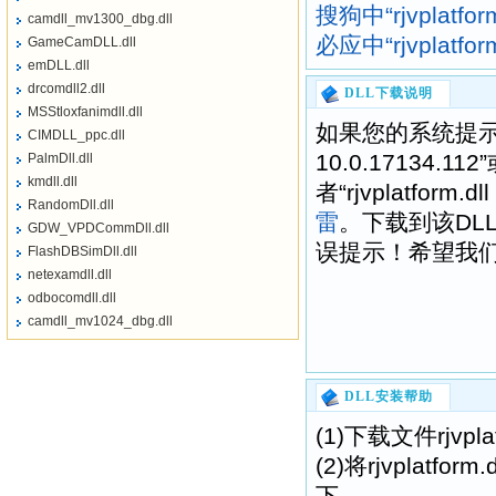
搜狗中“rjvplatfor
camdll_mv1300_dbg.dll
必应中“rjvplatfor
GameCamDLL.dll
emDLL.dll
drcomdll2.dll
DLL下载说明
MSStloxfanimdll.dll
如果您的系统提示“找不
CIMDLL_ppc.dll
10.0.17134.112”
PalmDll.dll
kmdll.dll
者“rjvplatfor
RandomDll.dll
雷
。下载到该DL
GDW_VPDCommDll.dll
误提示！希望我们提供的
FlashDBSimDll.dll
netexamdll.dll
odbocomdll.dll
camdll_mv1024_dbg.dll
DLL安装帮助
(1)下载文件rjvpl
(2)将rjvplatf
下。