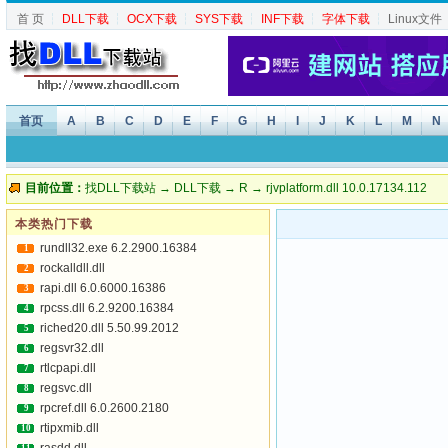
首 页
┆
DLL下载
┆
OCX下载
┆
SYS下载
┆
INF下载
┆
字体下载
┆
Linux文件
首页
A
B
C
D
E
F
G
H
I
J
K
L
M
N
目前位置：
找DLL下载站
→
DLL下载
→
R
→ rjvplatform.dll 10.0.17134.112
本类热门下载
rundll32.exe 6.2.2900.16384
1
rockalldll.dll
2
rapi.dll 6.0.6000.16386
3
rpcss.dll 6.2.9200.16384
4
riched20.dll 5.50.99.2012
5
regsvr32.dll
6
rtlcpapi.dll
7
regsvc.dll
8
rpcref.dll 6.0.2600.2180
9
rtipxmib.dll
10