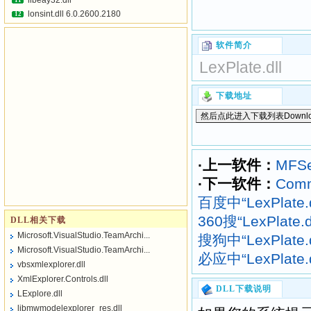
libeay32.dll
11
lonsint.dll 6.0.2600.2180
12
软件简介
LexPlate.dll
下载地址
·上一软件：
MFSe
·下一软件：
Comm
百度中“LexPlate
360搜“LexPlate
DLL相关下载
Microsoft.VisualStudio.TeamArchi...
搜狗中“LexPlate
Microsoft.VisualStudio.TeamArchi...
必应中“LexPlate
vbsxmlexplorer.dll
XmlExplorer.Controls.dll
DLL下载说明
LExplore.dll
libmwmodelexplorer_res.dll