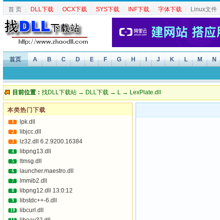
首 页
┆
DLL下载
┆
OCX下载
┆
SYS下载
┆
INF下载
┆
字体下载
┆
Linux文件
首页
A
B
C
D
E
F
G
H
I
J
K
L
M
N
目前位置：
找DLL下载站
→
DLL下载
→
L
→ LexPlate.dll
本类热门下载
lpk.dll
1
libjcc.dll
2
lz32.dll 6.2.9200.16384
3
libpng13.dll
4
ltmsg.dll
5
launcher.maestro.dll
6
lmmib2.dll
7
libpng12.dll 13:0:12
8
libstdc++-6.dll
9
libcurl.dll
10