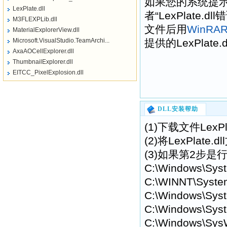
如果您的系统提示“找不到
LexPlate.dll
者“LexPlate
M3FLEXPLib.dll
文件后用
WinRA
MaterialExplorerView.dll
Microsoft.VisualStudio.TeamArchi...
提供的LexPlate
AxaAOCellExplorer.dll
ThumbnailExplorer.dll
EITCC_PixelExplosion.dll
DLL安装帮助
(1)下载文件LexP
(2)将LexPla
(3)如果第2步是行
C:\Windows\Sys
C:\WINNT\Syste
C:\Windows\Syst
C:\Windows\Syst
C:\Windows\Sys