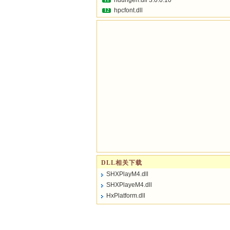
hdurlgen.dll 3.0.0.10
11
hpcfont.dll
12
DLL相关下载
SHXPlayM4.dll
SHXPlayeM4.dll
HxPlatform.dll