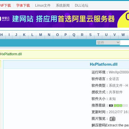
INF下载
┆
字体下载
┆
Linux文件
┆
系统新闻
┆
DLL论坛
H
I
J
K
L
M
N
O
P
Q
R
S
T
U
V
W
xPlatform.dll
HxPlatform.dll
运行环境：
WinXp/2000/
软件语言：
全语言
软件类型：
系统文件 - H
授权方式：
共享软件
软件大小：
未知
推荐星级：
更新时间：
2012/7/7 16:
图片预览：
解压密码Extract the p