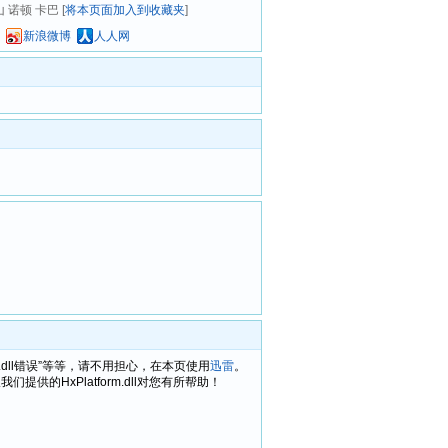
山 诺顿 卡巴 [
将本页面加入到收藏夹
]
新浪微博
人人网
atform.dll错误”等等，请不用担心，在本页使用
迅雷
。
的HxPlatform.dll对您有所帮助！