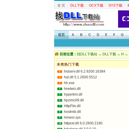
首 页
┆
DLL下载
┆
OCX下载
┆
SYS下载
┆
首页
A
B
C
D
E
F
G
目前位置：
找DLL下载站
→
DLL下载
→
H
→ H
本类热门下载
hidserv.dll 6.2.9200.16384
1
hal.dll 5.1.2600.5512
2
hh.exe
3
hnetwiz.dll
4
hypertrm.dll
5
hpzimc09.dll
6
HttpFile.dll
7
hostmib.dll
8
himem.sys
9
httpext.dll 6.0.2600.2180
10