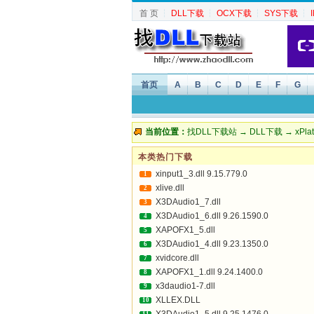
首 页
┆
DLL下载
┆
OCX下载
┆
SYS下载
┆
首页
A
B
C
D
E
F
G
当前位置：
找DLL下载站
→
DLL下载
→
xPla
本类热门下载
xinput1_3.dll 9.15.779.0
1
xlive.dll
2
X3DAudio1_7.dll
3
X3DAudio1_6.dll 9.26.1590.0
4
XAPOFX1_5.dll
5
X3DAudio1_4.dll 9.23.1350.0
6
xvidcore.dll
7
XAPOFX1_1.dll 9.24.1400.0
8
x3daudio1-7.dll
9
XLLEX.DLL
10