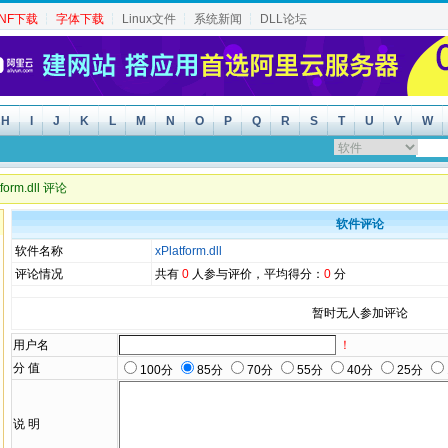
INF下载
┆
字体下载
┆
Linux文件
┆
系统新闻
┆
DLL论坛
H
I
J
K
L
M
N
O
P
Q
R
S
T
U
V
W
tform.dll 评论
软件评论
软件名称
xPlatform.dll
评论情况
共有
0
人参与评价，平均得分：
0
分
暂时无人参加评论
用户名
！
分 值
100分
85分
70分
55分
40分
25分
说 明