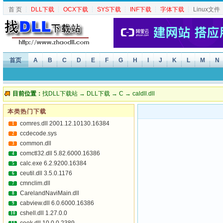
首 页
┆
DLL下载
┆
OCX下载
┆
SYS下载
┆
INF下载
┆
字体下载
┆
Linux文件
首页
A
B
C
D
E
F
G
H
I
J
K
L
M
N
目前位置：
找DLL下载站
→
DLL下载
→
C
→ caldll.dll
本类热门下载
comres.dll 2001.12.10130.16384
1
ccdecode.sys
2
common.dll
3
comctl32.dll 5.82.6000.16386
4
calc.exe 6.2.9200.16384
5
ceutil.dll 3.5.0.1176
6
cmnclim.dll
7
CarelandNaviMain.dll
8
cabview.dll 6.0.6000.16386
9
cshell.dll 1.27.0.0
10